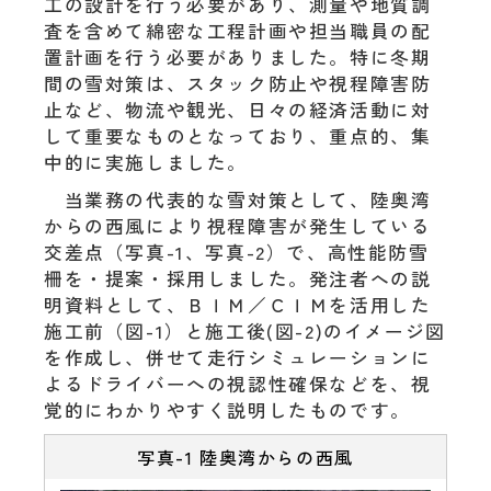
工の設計を行う必要があり、測量や地質調
査を含めて綿密な工程計画や担当職員の配
置計画を行う必要がありました。特に冬期
間の雪対策は、スタック防止や視程障害防
止など、物流や観光、日々の経済活動に対
して重要なものとなっており、重点的、集
中的に実施しました。
当業務の代表的な雪対策として、陸奥湾
からの西風により視程障害が発生している
交差点（写真-1、写真-2）で、高性能防雪
柵を・提案・採用しました。発注者への説
明資料として、ＢＩＭ／ＣＩＭを活用した
施工前（図-1）と施工後(図-2)のイメージ図
を作成し、併せて走行シミュレーションに
よるドライバーへの視認性確保などを、視
覚的にわかりやすく説明したものです。
写真-1 陸奥湾からの西風