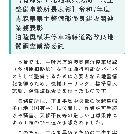
整備事務所長表彰】令和7年度
青森県県土整備部優良建設関連
業務表彰
泊陸奥横浜停車場線道路改良地
質調査業務委託
本業務は、一般県道泊陸奥横浜停車場線
（冬期閉鎖路線）を通年通行可能なバイパ
スとして整備するために必要となる地盤情
報を得るため、機械ボーリング、標準貫入
試験、弾性波探査等を行ったものです。
業務箇所は、下北半島中央部の吹越烏帽
子山地（国有林）に位置し、作業許可手続
きや積雪、天候不良等の厳しい自然条件に
よる工程のひっ迫が予想されました。
このため、工程を早めるための工夫を実