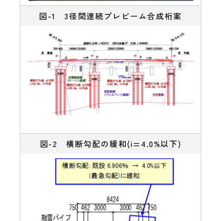
図-1 3径間連続プレビーム合成桁案
図-2 横断勾配の緩和(i=4.0%以下)