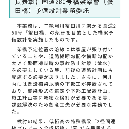
長表彰】国道280号橋梁架替（蟹
田橋）予備設計業務委託
本業務は、二級河川蟹田川に架かる国道2
80号「蟹田橋」の架替を目的とした橋梁予
備設計を実施したものです。
架橋予定位置の沿線には家屋が張り付い
ていることや、道路縦断勾配や横断勾配が
大きく路面凍結時の事故防止対策（散水）
を必要としている等、前後の道路計画にも
配慮する必要がありました。さらに、河川
内には既設橋梁以前の下部工が存置されて
おり、橋梁形式の選定や下部工配置計画、
施工計画等に綿密な検討が必要である等、
課題解決のため創意工夫が必要な業務でし
た。
検討の結果、低桁高の特殊橋梁「3径間連
続プレビーム合成桁橋」(図-1)を採用するこ