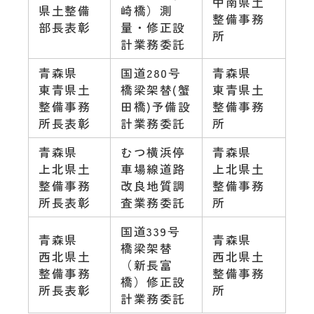
中南県土
県土整備
崎橋）測
整備事務
部長表彰
量・修正設
所
計業務委託
青森県
国道280号
青森県
東青県土
橋梁架替(蟹
東青県土
整備事務
田橋)予備設
整備事務
所長表彰
計業務委託
所
青森県
むつ横浜停
青森県
上北県土
車場線道路
上北県土
整備事務
改良地質調
整備事務
所長表彰
査業務委託
所
国道339号
青森県
青森県
橋梁架替
西北県土
西北県土
（新長富
整備事務
整備事務
橋）修正設
所長表彰
所
計業務委託