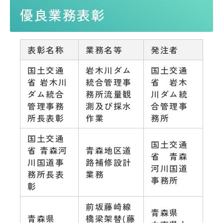
優良業務表彰
表彰名称
業務名等
発注者
国土交通
岩木川ダム
国土交通
省 岩木川
統合管理事
省 岩木
ダム統合
務所流量観
川ダム統
管理事務
測及び採水
合管理事
所長表彰
作業
務所
国土交通
国土交通
省 青森河
青森地区道
省 青森
川国道事
路補修設計
河川国道
務所長表
業務
事務所
彰
前坂藤崎線
青森県
青森県
橋梁架替(藤